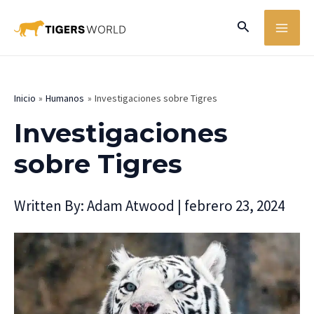
Ir
MA
Buscar
al
ME
contenido
Inicio
Humanos
Investigaciones sobre Tigres
Investigaciones
sobre Tigres
Written By:
Adam Atwood
|
febrero 23, 2024