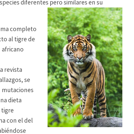
species diferentes pero similares en su
noma completo
to al tigre de
n africano
a revista
allazgos, se
n mutaciones
na dieta
 tigre
a con el del
habiéndose