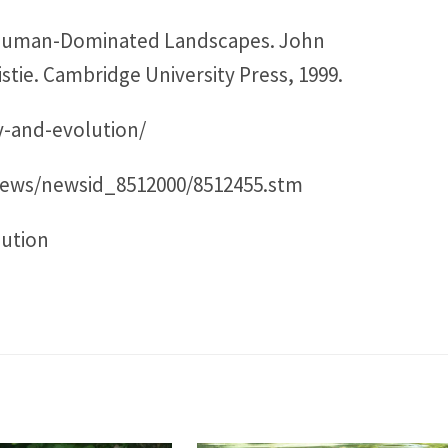
in Human-Dominated Landscapes. John
stie. Cambridge University Press, 1999.
-and-evolution/
_news/newsid_8512000/8512455.stm
lution